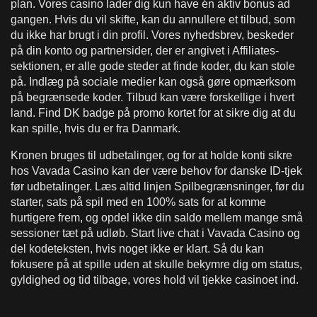
plan. Vores casino lader dig kun have én aktiv bonus ad
gangen. Hvis du vil skifte, kan du annullere et tilbud, som
du ikke har brugt i din profil. Vores nyhedsbrev, beskeder
på din konto og partnersider, der er angivet i Affiliates-
sektionen, er alle gode steder at finde koder, du kan stole
på. Indlæg på sociale medier kan også gøre opmærksom
på begrænsede koder. Tilbud kan være forskellige i hvert
land. Find DK badge på promo kortet for at sikre dig at du
kan spille, hvis du er fra Danmark.
Kronen bruges til udbetalinger, og for at holde konti sikre
hos Vavada Casino kan der være behov for danske ID-tjek
før udbetalinger. Læs altid linjen Spilbegrænsninger, før du
starter, sats på spil med en 100% sats for at komme
hurtigere frem, og opdel ikke din saldo mellem mange små
sessioner tæt på udløb. Start live chat i Vavada Casino og
del kodeteksten, hvis noget ikke er klart. Så du kan
fokusere på at spille uden at skulle bekymre dig om status,
gyldighed og tid tilbage, vores hold vil tjekke casinoet ind.