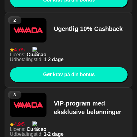
Vip Program
Vip Niveauer Og Milepæle
2
Ugentlig 10% Cashback
Sådan fremskynder du dine fremskridt
Sikkerhed Og Fair Play
4.7
Nemme betalinger og spiller-første kontrol
/5
Licens:
Curacao
Udbetalingstid:
1-2 dage
Ansvarligt spil: Grænser, risikokontrol og 18+-
politikken
Gør krav på din bonus
18+ Politik
Spiller-sæt grænser
3
Time-out Og Selvudelukkelse
VIP-program med
Tips Til Nye Spillere
eksklusive belønninger
4.9
/5
Licens:
Curacao
Udbetalingstid:
1-2 dage