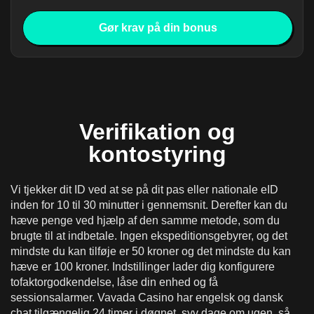
Gør krav på din bonus
Verifikation og
kontostyring
Vi tjekker dit ID ved at se på dit pas eller nationale eID
inden for 10 til 30 minutter i gennemsnit. Derefter kan du
hæve penge ved hjælp af den samme metode, som du
brugte til at indbetale. Ingen ekspeditionsgebyrer, og det
mindste du kan tilføje er 50 kroner og det mindste du kan
hæve er 100 kroner. Indstillinger lader dig konfigurere
tofaktorgodkendelse, låse din enhed og få
sessionsalarmer. Vavada Casino har engelsk og dansk
chat tilgængelig 24 timer i døgnet, syv dage om ugen, så