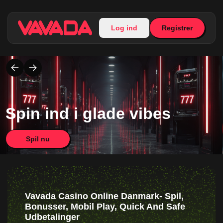
Log ind
Registrer
Spin ind i glade vibes
Spil nu
Vavada Casino Online Danmark- Spil,
Bonusser, Mobil Play, Quick And Safe
Udbetalinger