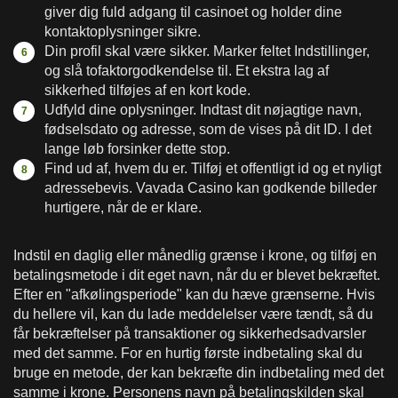
giver dig fuld adgang til casinoet og holder dine
kontaktoplysninger sikre.
Din profil skal være sikker. Marker feltet Indstillinger,
og slå tofaktorgodkendelse til. Et ekstra lag af
sikkerhed tilføjes af en kort kode.
Udfyld dine oplysninger. Indtast dit nøjagtige navn,
fødselsdato og adresse, som de vises på dit ID. I det
lange løb forsinker dette stop.
Find ud af, hvem du er. Tilføj et offentligt id og et nyligt
adressebevis. Vavada Casino kan godkende billeder
hurtigere, når de er klare.
Indstil en daglig eller månedlig grænse i krone, og tilføj en
betalingsmetode i dit eget navn, når du er blevet bekræftet.
Efter en "afkølingsperiode" kan du hæve grænserne. Hvis
du hellere vil, kan du lade meddelelser være tændt, så du
får bekræftelser på transaktioner og sikkerhedsadvarsler
med det samme. For en hurtig første indbetaling skal du
bruge en metode, der kan bekræfte din indbetaling med det
samme i krone. Personens navn på betalingskilden skal