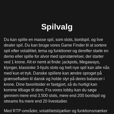
Spilvalg
Du kan spille en masse spil, som slots, bordspil, og live
dealer spil. Du kan bruge vores Game Finder til at sortere
spil efter volatilitet, tema og funktioner og derefter starte en
demo eller spille for alvor med spinstørrelser, der starter
ved 1 krone. Alt er nemt at finde: jackpots, Megaways,
klynger, klassiske 3-hjuls slots og helt nye spil kan alle nås
med kun et tryk. Danske spillere kan ændre sproget på
grænsefladen til dansk og holde styr på deres balancer i
krone. Dine favoritsider er fastgjort, så du hurtigt kan
komme tilbage til dem. Fra vores lobby kan du søge
gennem mere end 3.500 slots, mere end 200 bordspil og
streams fra mere end 20 livestudier.
Med RTP-områder, volatilitetsbjælker og funktionsmærker