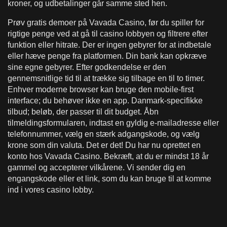
kroner, og udbetalinger går samme sted hen.
Prøv gratis demoer på Vavada Casino, før du spiller for
rigtige penge ved at gå til casino lobbyen og filtrere efter
funktion eller hitrate. Der er ingen gebyrer for at indbetale
eller hæve penge fra platformen. Din bank kan opkræve
sine egne gebyrer. Efter godkendelse er den
gennemsnitlige tid til at trække sig tilbage en til to timer.
Enhver moderne browser kan bruge den mobile-first
interface; du behøver ikke en app. Danmark-specifikke
tilbud; beløb, der passer til dit budget. Åbn
tilmeldingsformularen, indtast en gyldig e-mailadresse eller
telefonnummer, vælg en stærk adgangskode, og vælg
krone som din valuta. Det er det! Du har nu oprettet en
konto hos Vavada Casino. Bekræft, at du er mindst 18 år
gammel og accepterer vilkårene. Vi sender dig en
engangskode eller et link, som du kan bruge til at komme
ind i vores casino lobby.