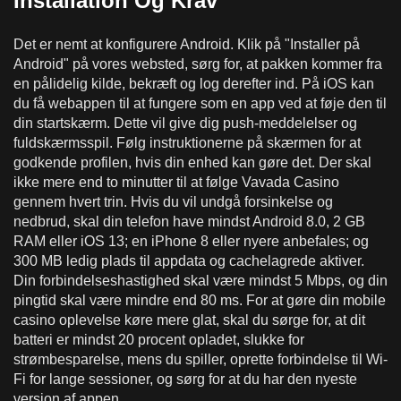
Installation Og Krav
Det er nemt at konfigurere Android. Klik på "Installer på
Android" på vores websted, sørg for, at pakken kommer fra
en pålidelig kilde, bekræft og log derefter ind. På iOS kan
du få webappen til at fungere som en app ved at føje den til
din startskærm. Dette vil give dig push-meddelelser og
fuldskærmsspil. Følg instruktionerne på skærmen for at
godkende profilen, hvis din enhed kan gøre det. Der skal
ikke mere end to minutter til at følge Vavada Casino
gennem hvert trin. Hvis du vil undgå forsinkelse og
nedbrud, skal din telefon have mindst Android 8.0, 2 GB
RAM eller iOS 13; en iPhone 8 eller nyere anbefales; og
300 MB ledig plads til appdata og cachelagrede aktiver.
Din forbindelseshastighed skal være mindst 5 Mbps, og din
pingtid skal være mindre end 80 ms. For at gøre din mobile
casino oplevelse køre mere glat, skal du sørge for, at dit
batteri er mindst 20 procent opladet, slukke for
strømbesparelse, mens du spiller, oprette forbindelse til Wi-
Fi for lange sessioner, og sørg for at du har den nyeste
version af appen.