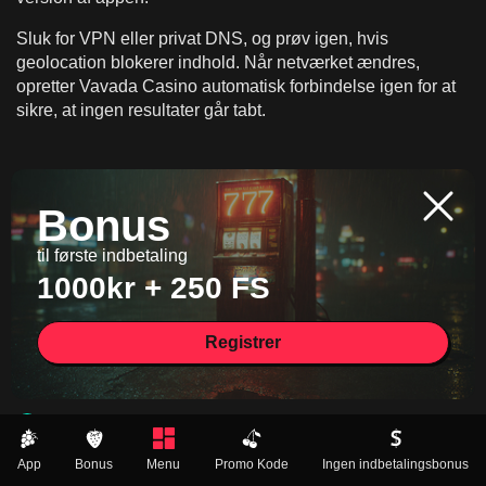
Sluk for VPN eller privat DNS, og prøv igen, hvis
geolocation blokerer indhold. Når netværket ændres,
opretter Vavada Casino automatisk forbindelse igen for at
sikre, at ingen resultater går tabt.
App Funktioner
Bonus
Et komplet bibliotek af spil i både portræt- og
til første indbetaling
landskabstilstande
1000kr + 250 FS
Smart søgning
Registrer
Biometrisk login
To-faktor-godkendelse (2FA)
App
Bonus
Menu
Promo Kode
Ingen indbetalingsbonus
Automatisk låsning efter inaktivitet