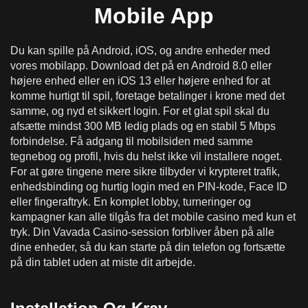
Mobile App
Du kan spille på Android, iOS, og andre enheder med
vores mobilapp. Download det på en Android 8.0 eller
højere enhed eller en iOS 13 eller højere enhed for at
komme hurtigt til spil, foretage betalinger i krone med det
samme, og nyd et sikkert login. For et glat spil skal du
afsætte mindst 300 MB ledig plads og en stabil 5 Mbps
forbindelse. Få adgang til mobilsiden med samme
tegnebog og profil, hvis du helst ikke vil installere noget.
For at gøre tingene mere sikre tilbyder vi krypteret trafik,
enhedsbinding og hurtig login med en PIN-kode, Face ID
eller fingeraftryk. En komplet lobby, turneringer og
kampagner kan alle tilgås fra det mobile casino med kun et
tryk. Din Vavada Casino-session forbliver åben på alle
dine enheder, så du kan starte på din telefon og fortsætte
på din tablet uden at miste dit arbejde.